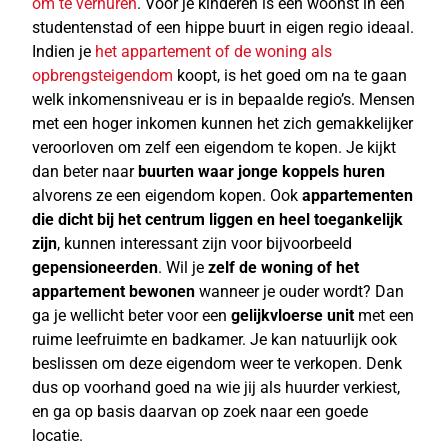
om te verhuren
. Voor je kinderen is een woonst in een
studentenstad of een hippe buurt in eigen regio ideaal.
Indien je
het appartement of de woning als
opbrengsteigendom
koopt, is het goed om na te gaan
welk inkomensniveau er is in bepaalde regio’s. Mensen
met een hoger inkomen kunnen het zich gemakkelijker
veroorloven om zelf een eigendom te kopen. Je kijkt
dan beter naar
buurten waar jonge koppels
huren
alvorens ze een eigendom kopen. Ook
appartementen
die dicht bij het centrum liggen en heel toegankelijk
zijn
, kunnen interessant zijn voor bijvoorbeeld
gepensioneerden
. Wil je
zelf de woning of het
appartement bewonen
wanneer je ouder wordt? Dan
ga je wellicht beter voor een
gelijkvloerse unit
met een
ruime leefruimte en badkamer. Je kan natuurlijk ook
beslissen om deze eigendom weer te verkopen. Denk
dus op voorhand goed na wie jij als huurder verkiest,
en ga op basis daarvan op zoek naar een goede
locatie.