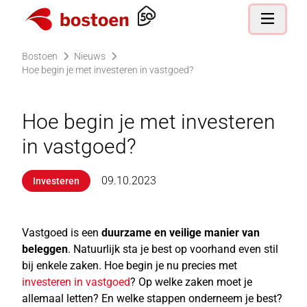
Ga naar de homepagina
Open nav
Bostoen
Nieuws
Hoe begin je met investeren in vastgoed?
Hoe begin je met investeren
in vastgoed?
09.10.2023
Investeren
Vastgoed is een
duurzame en veilige manier van
beleggen
. Natuurlijk sta je best op voorhand even stil
bij enkele zaken. Hoe begin je nu precies met
investeren in vastgoed
? Op welke zaken moet je
allemaal letten? En welke stappen onderneem je best?