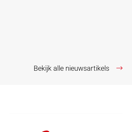
Wanneer je een woning of appartement gaat
verhuren, denk je best na over de inrichting ervan.
Onderhoudsvriendelijke en duurzaam materiaal
selecteren is alvast een must. Je wilt namelijk niet
constant...
Lees verder
Bekijk alle nieuwsartikels