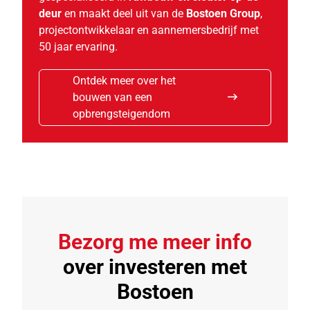
deur
en maakt deel uit van de
Bostoen Group
,
projectontwikkelaar en aannemersbedrijf met
50 jaar ervaring.
Ontdek meer over het
bouwen van een
opbrengsteigendom
Bezorg me
meer info
over investeren met
Bostoen