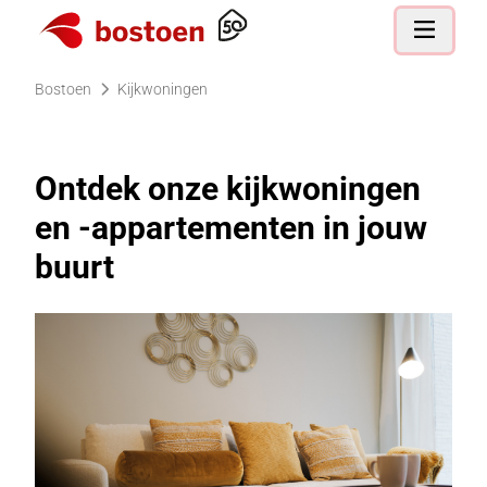
Ga naar de homepagina
Open nav
Bostoen
Kijkwoningen
Kijkwoningen
Ontdek onze kijkwoningen
en -appartementen in jouw
buurt