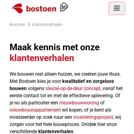
Ga naar de homepagina
Open nav
Bostoen
Klantenverhalen
Maak kennis met onze
klantenverhalen
We bouwen niet alleen huizen, we creëren jouw thuis.
Met Bostoen kies je voor
kwalitatief en zorgeloos
bouwen
volgens
sleutel-op-de-deur concept
, vanaf het
eerste contact tot en met de effectieve oplevering. Of
je nu als particulier een
nieuwbouwwoning
of
nieuwbouwappartement
wil kopen, of
je bent als
investeerder op zoek naar een
investeringsproject
, wij
zorgen voor het hele bouwproces. Ontdek hier onze
verschillende
klantenverhalen
.