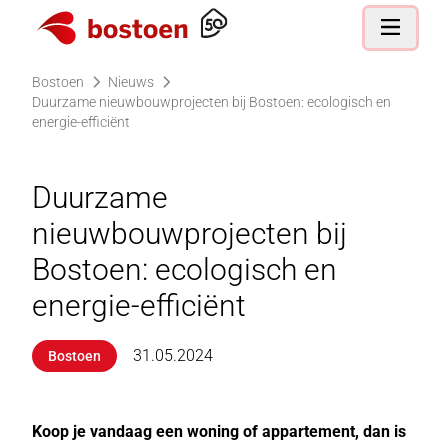
Ga naar de homepagina
Open nav
Bostoen
Nieuws
Duurzame nieuwbouwprojecten bij Bostoen: ecologisch en
energie-efficiënt
Duurzame
nieuwbouwprojecten bij
Bostoen: ecologisch en
energie-efficiënt
31.05.2024
Bostoen
Koop je vandaag een woning of appartement, dan is