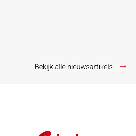
Thuiskomen, da’s Bostoen. Thuiskomen in onze
kwalitatieve en duurzame woonoplossingen, of het nu
een projectwoning of appartement is, gerealiseerd van
begin tot einde, met passie en respect voor mens en...
Lees verder
Bekijk alle nieuwsartikels