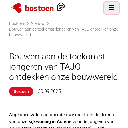
Ga naar de homepagina
Open nav
Bostoen
Nieuws
Bouwen aan de toekomst: jongeren van TAJO ontdekken onze
bouwwereld
Bouwen aan de toekomst:
jongeren van TAJO
ontdekken onze bouwwereld
30.09.2025
Bostoen
Afgelopen zaterdag openden we met trots de deuren
van onze
kijkwoning in Astene
voor de jongeren van