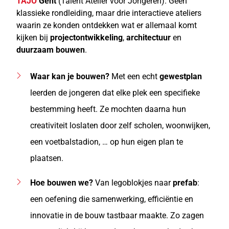
TAJO
Gent
(Talent Atelier voor Jongeren). Geen
klassieke rondleiding, maar drie interactieve ateliers
waarin ze konden ontdekken wat er allemaal komt
kijken bij
projectontwikkeling
,
architectuur
en
duurzaam bouwen
.
Waar kan je bouwen?
Met een echt
gewestplan
leerden de jongeren dat elke plek een specifieke
bestemming heeft. Ze mochten daarna hun
creativiteit loslaten door zelf scholen, woonwijken,
een voetbalstadion, … op hun eigen plan te
plaatsen.
Hoe bouwen we?
Van legoblokjes naar
prefab
:
een oefening die samenwerking, efficiëntie en
innovatie in de bouw tastbaar maakte. Zo zagen