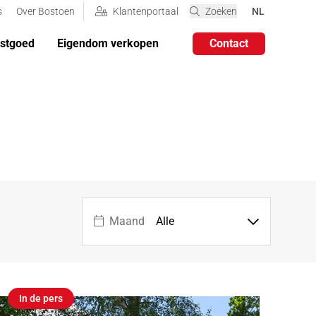
VERANDER DE
s
Over Bostoen
Klantenportaal
Zoeken
NL
astgoed
Eigendom verkopen
Contact
Maand
In de pers