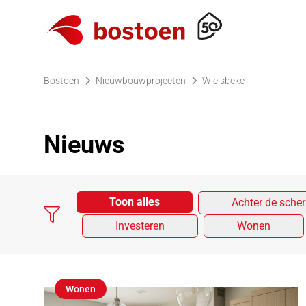
Ga naar de homepagina
Bostoen
Nieuwbouwprojecten
Wielsbeke
Nieuws
Toon alles
Achter de sche
Investeren
Wonen
Wonen