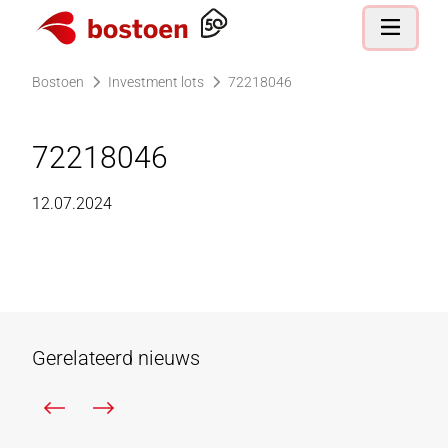
Ga naar de homepagina
Open nav
Bostoen
Investment lots
72218046
72218046
12.07.2024
Gerelateerd nieuws