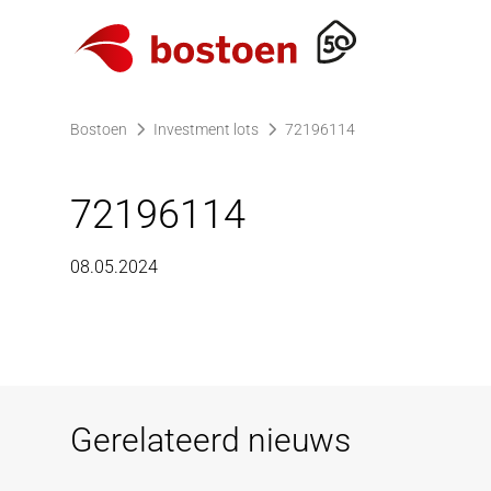
Ga naar de homepagina
Bostoen
Investment lots
72196114
72196114
08.05.2024
Gerelateerd nieuws