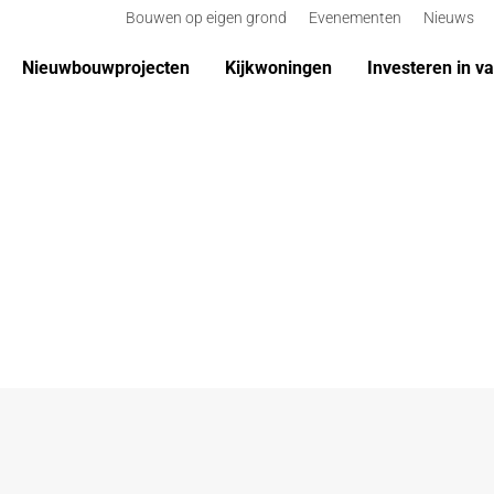
Bouwen op eigen grond
Evenementen
Nieuws
Nieuwbouwprojecten
Kijkwoningen
Investeren in v