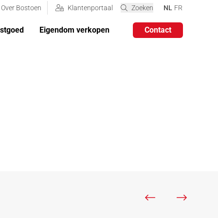
VERANDER DE TA
VERANDER DE
Over Bostoen
Klantenportaal
Zoeken
NL
FR
astgoed
Eigendom verkopen
Contact