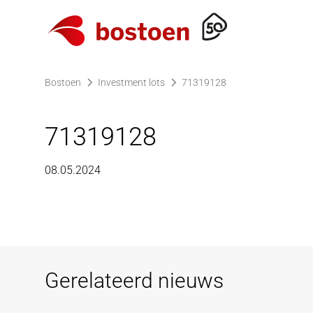
Ga naar de homepagina
Bostoen
Investment lots
71319128
71319128
08.05.2024
Gerelateerd nieuws