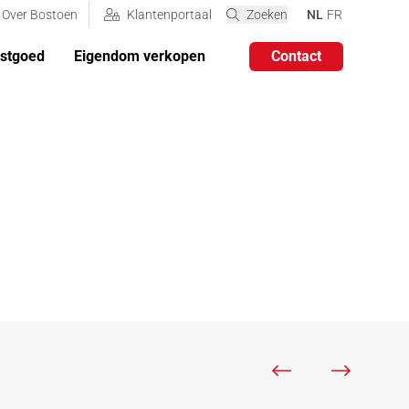
VERANDER DE TA
VERANDER DE
Over Bostoen
Klantenportaal
Zoeken
NL
FR
astgoed
Eigendom verkopen
Contact