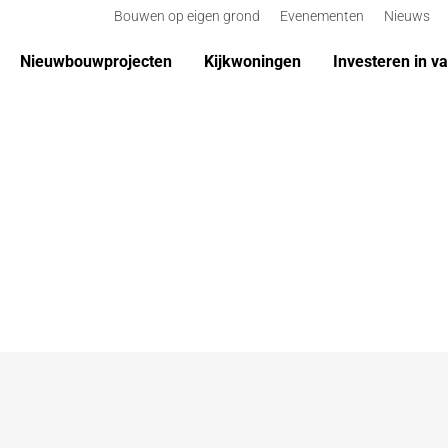
Bouwen op eigen grond
Evenementen
Nieuws
Nieuwbouwprojecten
Kijkwoningen
Investeren in v