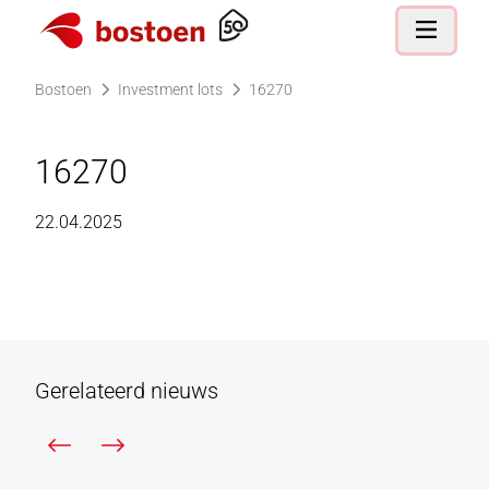
Ga naar de homepagina
Open nav
Bostoen
Investment lots
16270
16270
22.04.2025
Gerelateerd nieuws