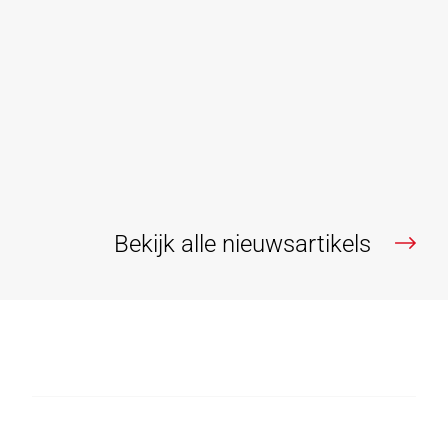
bestaande woningen
Embuild Vlaanderen roept in een opiniestuk van
directeur-generaal Caroline Deiteren in De Tijd op om
de registratierechten op bouwgrond naar 2% te
verlagen.
Lees verder
Bekijk alle nieuwsartikels