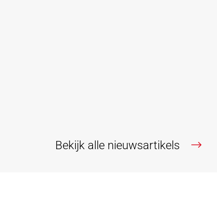
Nieuwbouw voert ongelijke strijd:
taksen torenhoog in vergelijking met
bestaande woningen
Embuild Vlaanderen roept in een opiniestuk van
directeur-generaal Caroline Deiteren in De Tijd op om
de registratierechten op bouwgrond naar 2% te
verlagen.
Lees verder
Bekijk alle nieuwsartikels