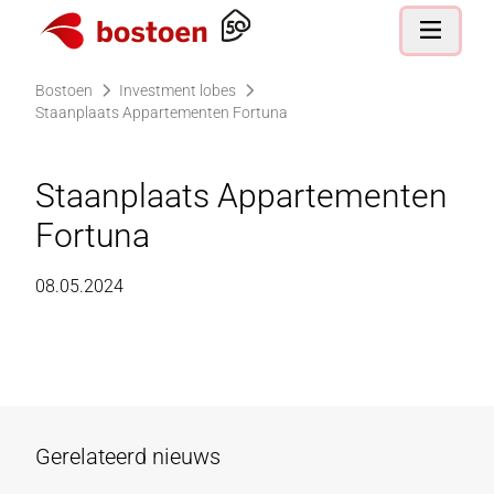
Ga naar de homepagina
Open nav
Bostoen
Investment lobes
Staanplaats Appartementen Fortuna
Staanplaats Appartementen
Fortuna
08.05.2024
Gerelateerd nieuws