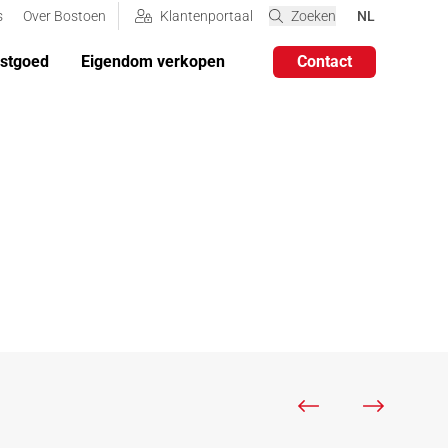
VERANDER DE
s
Over Bostoen
Klantenportaal
Zoeken
NL
astgoed
Eigendom verkopen
Contact