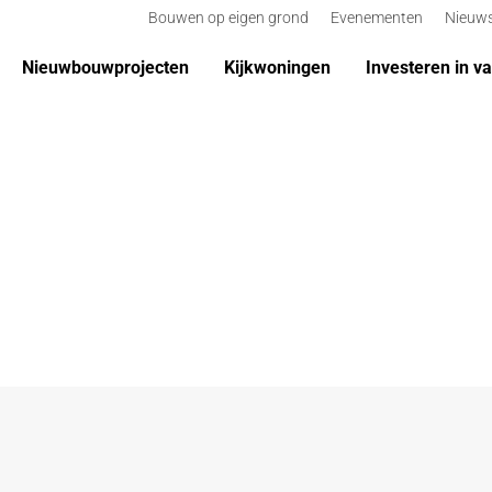
Bouwen op eigen grond
Evenementen
Nieuw
Nieuwbouwprojecten
Kijkwoningen
Investeren in v