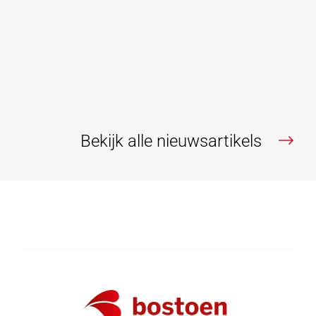
voor jonge mensen bijna niet meer mogelijk zonder de
financiële steun van familie. Wonen is echter, net als
voeding en slaap,...
Lees verder
Bekijk alle nieuwsartikels