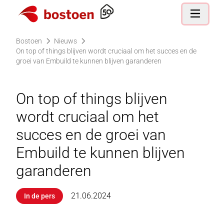
Ga naar de homepagina
Open nav
Bostoen
Nieuws
On top of things blijven wordt cruciaal om het succes en de
groei van Embuild te kunnen blijven garanderen
On top of things blijven
wordt cruciaal om het
succes en de groei van
Embuild te kunnen blijven
garanderen
21.06.2024
In de pers