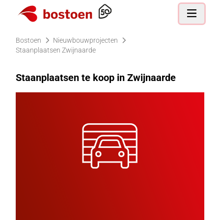
Ga naar de homepagina
Open nav
Bostoen
Nieuwbouwprojecten
Staanplaatsen Zwijnaarde
Staanplaatsen te koop in Zwijnaarde