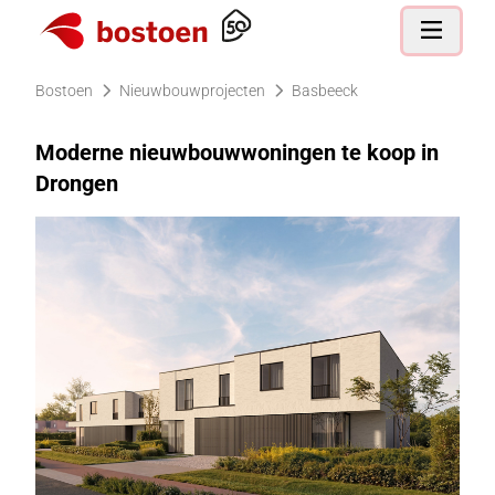
Ga naar de homepagina
Open nav
Bostoen
Nieuwbouwprojecten
Basbeeck
Moderne nieuwbouwwoningen te koop in
Drongen