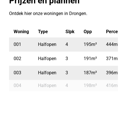
Prijzen en plannen
Ontdek hier onze woningen in Drongen.
Woning
Type
Slpk
Opp
Perceel
001
Halfopen
4
195m²
444m²
002
Halfopen
3
191m²
371m²
003
Halfopen
3
187m²
396m²
004
Halfopen
4
198m²
416m²