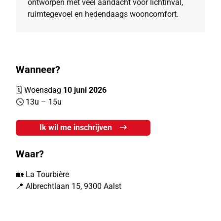
ontworpen met veel aandacht voor lichtinval,
ruimtegevoel en hedendaags wooncomfort.
Wanneer?
🗓️ Woensdag
10 juni 2026
🕓 13u – 15u
Ik wil me inschrijven
Waar?
🏡
La Tourbière
📍 Albrechtlaan 15, 9300 Aalst