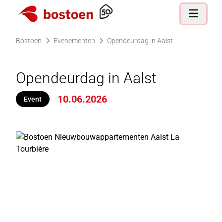
Ga naar de homepagina
Open nav
Bostoen
Evenementen
Opendeurdag in Aalst
Opendeurdag in Aalst
10.06.2026
Event