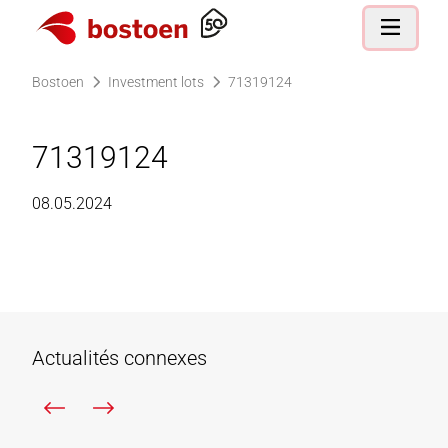
Allez à la page d'accueil
Navigatio
Bostoen
Investment lots
71319124
71319124
08.05.2024
Actualités connexes